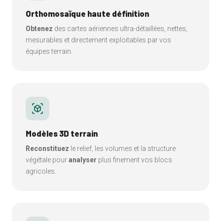
Orthomosaïque haute définition
Obtenez
des cartes aériennes ultra-détaillées, nettes,
mesurables et directement exploitables par vos
équipes terrain.
view_in_ar
Modèles 3D terrain
Reconstituez
le relief, les volumes et la structure
végétale pour
analyser
plus finement vos blocs
agricoles.