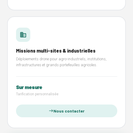
business
Missions multi-sites & industrielles
Déploiements drone pour agro-industriels, institutions,
infrastructures et grands portefeuilles agricoles.
Sur mesure
Tarification personnalisée
Nous contacter
east