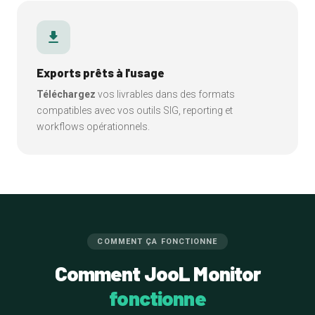
download
Exports prêts à l'usage
Téléchargez
vos livrables dans des formats
compatibles avec vos outils SIG, reporting et
workflows opérationnels.
COMMENT ÇA FONCTIONNE
Comment JooL Monitor
fonctionne