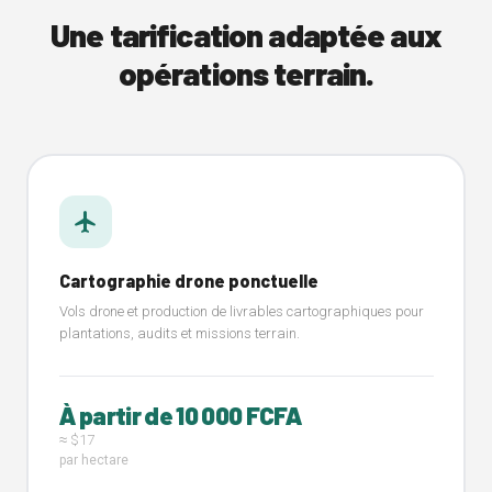
Une tarification adaptée aux
opérations terrain.
flight
Cartographie drone ponctuelle
Vols drone et production de livrables cartographiques pour
plantations, audits et missions terrain.
À partir de 10 000 FCFA
≈ $17
par hectare