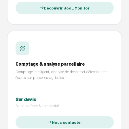
Découvrir JooL Monitor
east
grain
Comptage & analyse parcellaire
Comptage intelligent, analyse de densité et détection des
écarts sur parcelles agricoles.
Sur devis
Selon surface & complexité
Nous contacter
east